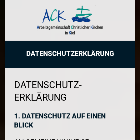
Skip
to
content
NACHT
DATENSCHUTZERKLÄRUNG
DER
KIRCHEN
DATENSCHUTZ­
IN
ERKLÄRUNG
KIEL
1. DATENSCHUTZ AUF EINEN
BLICK